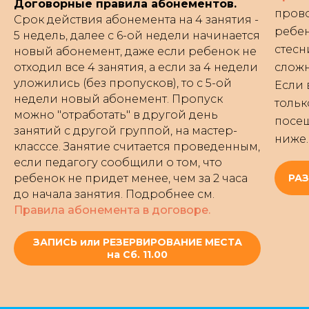
Договорные правила абонементов.
прово
Срок действия абонемента на 4 занятия -
ребен
5 недель, далее с 6-ой недели начинается
стесн
новый абонемент, даже если ребенок не
отходил все 4 занятия, а если за 4 недели
сложн
уложились (без пропусков), то с 5-ой
Если 
недели новый абонемент. Пропуск
тольк
можно "отработать" в другой день
посещ
занятий с другой группой, на мастер-
ниже
класссе. Занятие считается проведенным,
если педагогу сообщили о том, что
ребенок не придет менее, чем за 2 часа
РАЗ
до начала занятия. Подробнее см.
Правила абонемента в договоре.
ЗАПИСЬ или РЕЗЕРВИРОВАНИЕ МЕСТА
на Сб. 11.00