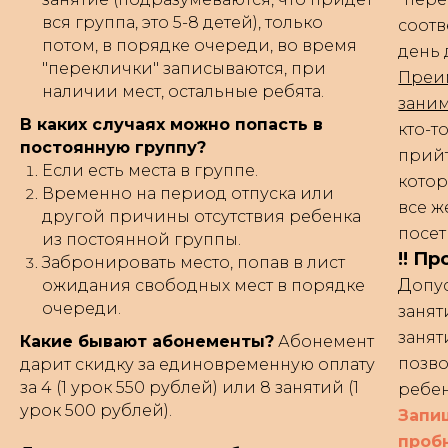
вся группа, это 5-8 детей), только
соотв
потом, в порядке очереди, во время
день 
"переклички" записываются, при
Преим
наличии мест, остальные ребята.
заним
В каких случаях можно попасть в
кто-т
постоянную группу?
прийт
Если есть места в группе.
котор
Временно на период отпуска или
все ж
другой причины отсутствия ребенка
посет
из постоянной группы.
!! П
Забронировать место, попав в лист
Д
ожидания свободных мест в порядке
опу
очереди.
занят
занят
Какие бывают абонементы?
Абонемент
позво
дарит скидку за единовременную оплату
за 4 (1 урок 550 рублей) или 8 занятий (1
ребен
урок 500 рублей).
Запи
пробн