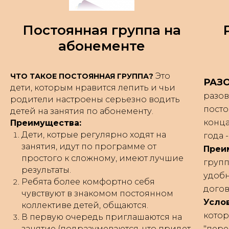
Постоянная группа на
абонементе
Это
ЧТО ТАКОЕ ПОСТОЯННАЯ ГРУППА?
РАЗ
дети, которым нравится лепить и чьи
разов
родители настроены серьезно водить
посто
детей на занятия по абонементу.
конца
Преимущества:
Дети, котрые регулярно ходят на
года 
занятия, идут по программе от
Преи
простого к сложному, имеют лучшие
групп
результаты.
удобн
Ребята более комфортно себя
догов
чувствуют в знакомом постоянном
Усло
коллективе детей, общаются.
котор
В первую очередь приглашаются на
занятие (подразумеваются, что придет
"пере