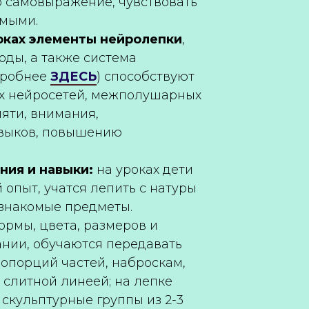
о самовыражение, чувствовать
имыми.
оках элементы нейролепки
,
тоды, а также система
дробнее
ЗДЕСЬ
) способствуют
 нейросетей, межполушарных
мяти, внимания,
выков, повышению
ия и навыки:
на уроках дети
опыт, учатся лепить с натуры
знакомые предметы.
ормы, цвета, размеров и
нии, обучаются передавать
опорций частей, наброскам,
слитной линеей; на лепке
 скульптурные группы из 2-3