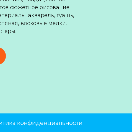
тое сюжетное рисование.
териалы: акварель, гуашь,
сляная, восковые мелки,
стеры.
итика конфиденциальности