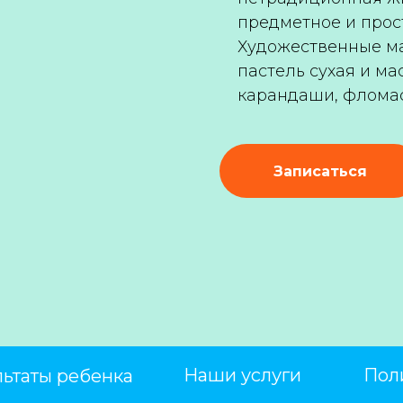
предметное и прос
Художественные ма
пастель сухая и ма
карандаши, флома
Записаться
Наши услуги
Пол
льтаты ребенка