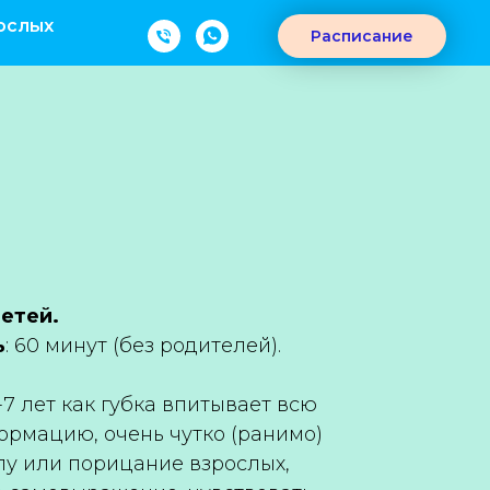
ослых
Расписание
детей.
ь
: 60 минут (без родителей).
-7 лет как губка впитывает всю
рмацию, очень чутко (ранимо)
лу или порицание взрослых,