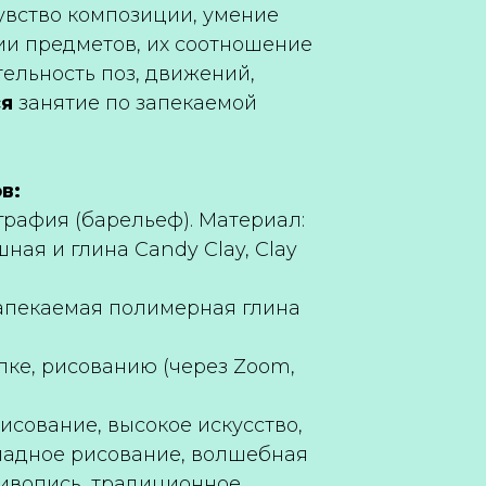
чувство композиции, умение
и предметов, их соотношение
тельность поз, движений,
ся
занятие по запекаемой
в:
графия (барельеф). Материал:
ая и глина Candy Clay, Clay
запекаемая полимерная глина
пке, рисованию (через Zoom,
исование, высокое искусство,
ладное рисование, волшебная
ивопись, традиционное