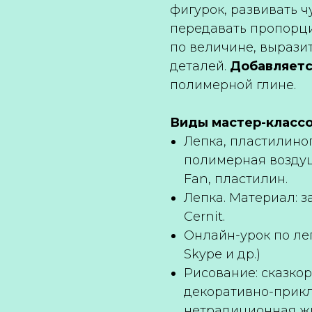
фигурок, развивать 
передавать пропорци
по величине, вырази
деталей.
Добавляет
полимерной глине.
Виды мастер-классо
Лепка, пластилино
полимерная воздушн
Fan, пластилин.
Лепка. Материал: 
Cernit.
Онлайн-урок по ле
Skype и др.)
Рисование: сказкор
декоративно-прик
нетрадиционная ж