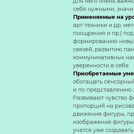
для него очень важн
себя нужными, знач
Применяемые на ур
арт-техники и др. ме
поощрения и пр.( по
формированию новых
связей, развитию па
коммуникативных на
уверенности в себе.
Приобретаемые умен
обогащать сенсорный 
и по представлению 
Развивают чувство ф
пропорций на рисова
движения фигуры, пр
изображение фигуры 
учатся уже создавать